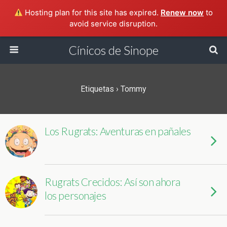
Hosting plan for this site has expired.
Renew now
to
avoid service disruption.
Cínicos de Sinope
Etiquetas › Tommy
Los Rugrats: Aventuras en pañales
Rugrats Crecidos: Así son ahora
los personajes