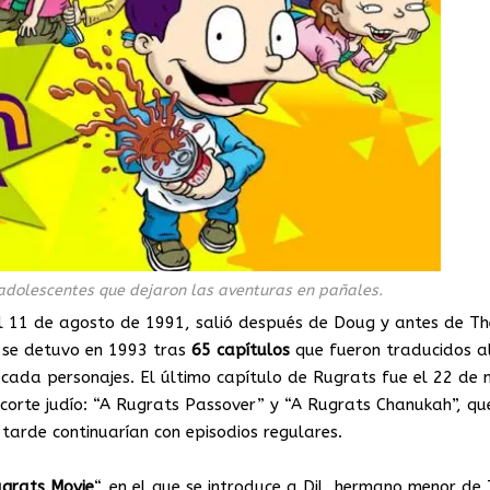
 adolescentes que dejaron las aventuras en pañales.
el 11 de agosto de 1991, salió después de Doug y antes de T
a se detuvo en 1993 tras
65 capítulos
que fueron traducidos a
e cada personajes. El último capítulo de Rugrats fue el 22 de
 corte judío: “A Rugrats Passover” y “A Rugrats Chanukah”, qu
tarde continuarían con episodios regulares.
grats Movie
“, en el que se introduce a Dil, hermano menor d