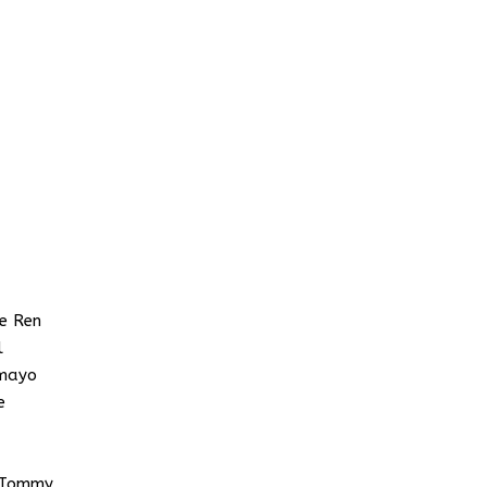
he Ren
l
 mayo
e
e Tommy