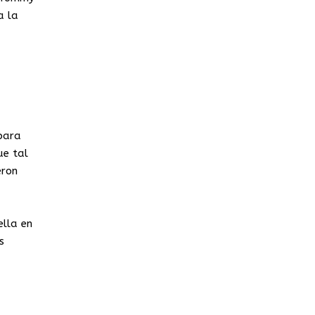
a la
.
ara
ue tal
eron
lla en
s