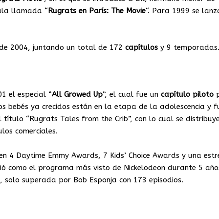
ula llamada “
Rugrats
en París: The Movie
“. Para 1999 se lanz
o de 2004, juntando un total de 172
capítulos
y 9 temporadas
1 el especial “
All Growed Up
“, el cual fue un
capítulo
piloto
p
os bebés ya crecidos están en la etapa de la adolescencia y f
l título “Rugrats Tales from the Crib”, con lo cual se distribuy
ulos comerciales.
en 4 Daytime Emmy Awards, 7 Kids’ Choice Awards y una estre
ció como el programa más visto de Nickelodeon durante 5 año
n, solo superada por Bob Esponja con 173 episodios.