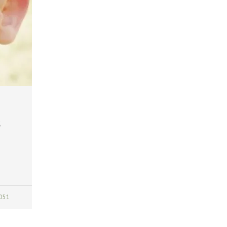
s
051