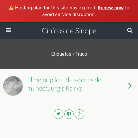
Hosting plan for this site has expired.
Renew now
to
avoid service disruption.
Cínicos de Sinope
Etiquetas › Truco
El mejor piloto de aviones del
mundo: Jurgis Kairys