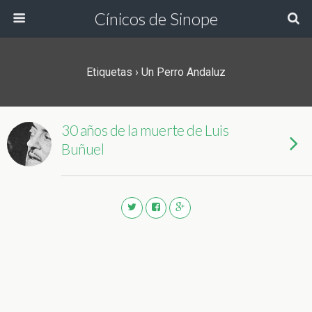
Cínicos de Sinope
Etiquetas › Un Perro Andaluz
30 años de la muerte de Luis
Buñuel