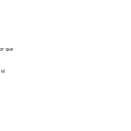
rar que
 al