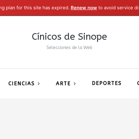
g plan for this site has expired.
Renew now
to avoid service di
Cínicos de Sinope
Selecciones de la Web
DEPORTES
CIENCIAS
ARTE