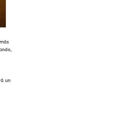
 más
jando,
rá un