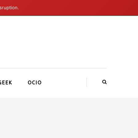
sruption.
GEEK
OCIO