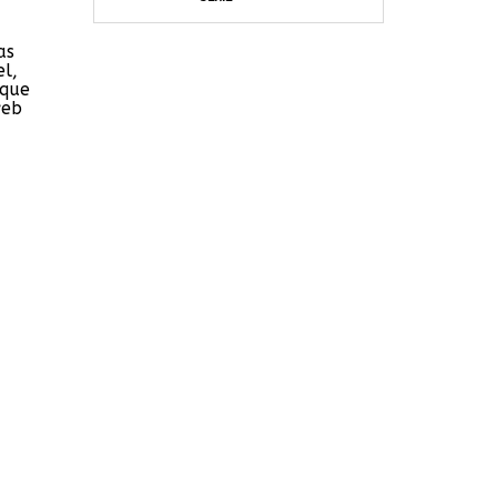
as
l,
 que
web