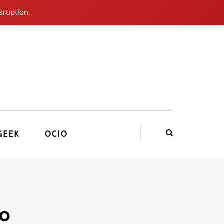
sruption.
GEEK
OCIO
to