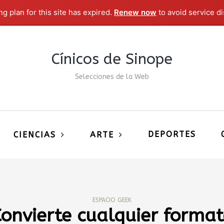
g plan for this site has expired.
Renew now
to avoid service di
Cínicos de Sinope
Selecciones de la Web
DEPORTES
CIENCIAS
ARTE
ESPACIO GEEK
onvierte cualquier forma