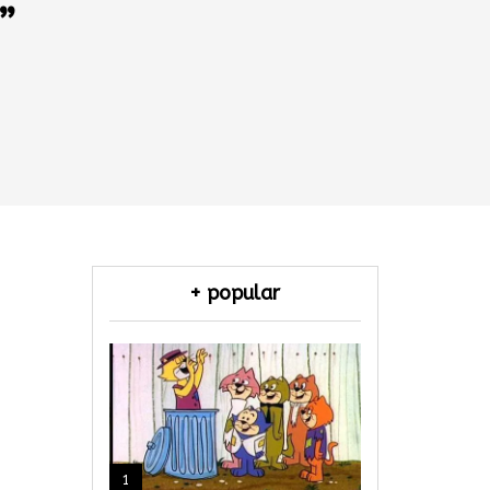
”
+ popular
1