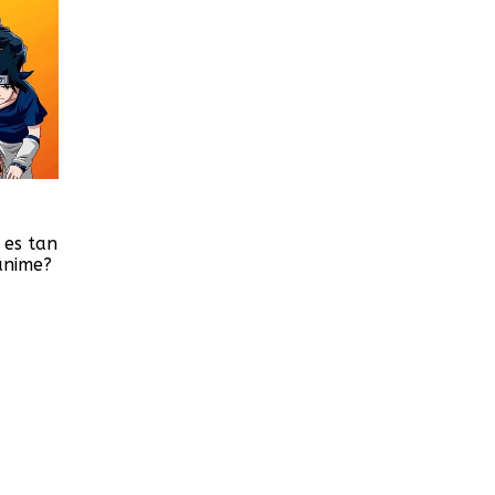
 es tan
anime?