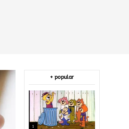
+ popular
1