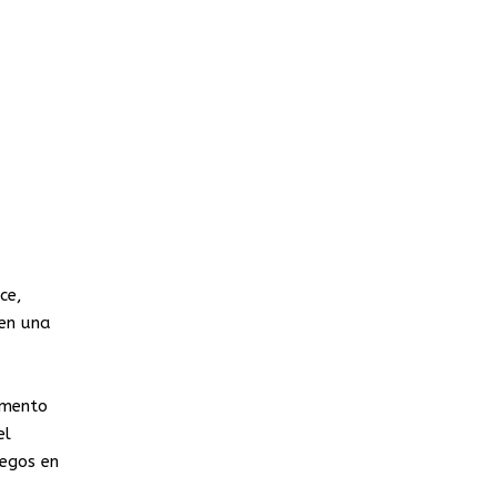
ce,
 en una
imento
el
uegos en