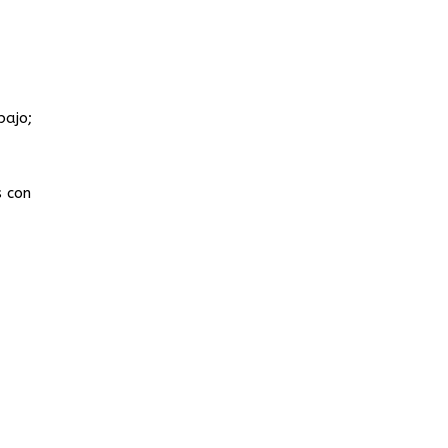
bajo;
s con