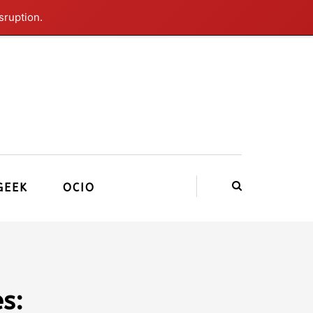
sruption.
GEEK
OCIO
s: