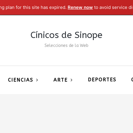
g plan for this site has expired.
Renew now
to avoid service di
Cínicos de Sinope
Selecciones de la Web
DEPORTES
CIENCIAS
ARTE