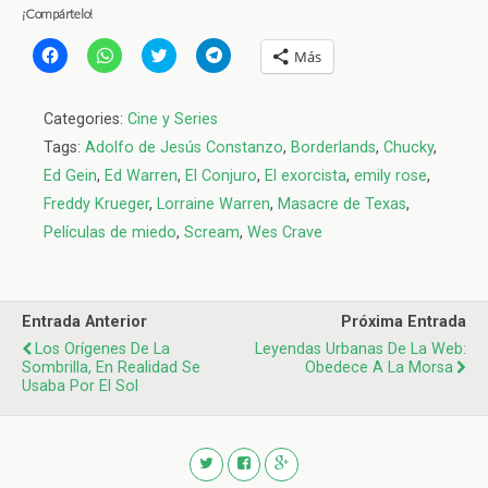
¡Compártelo!
H
H
H
H
Más
a
a
a
a
z
z
z
z
c
c
c
c
l
l
l
l
Categories:
Cine y Series
i
i
i
i
c
c
c
c
Tags:
Adolfo de Jesús Constanzo
,
Borderlands
,
Chucky
,
p
p
p
p
a
a
a
a
Ed Gein
,
Ed Warren
,
El Conjuro
,
El exorcista
,
emily rose
,
r
r
r
r
a
a
a
a
Freddy Krueger
,
Lorraine Warren
,
Masacre de Texas
,
c
c
c
c
o
o
o
o
Películas de miedo
,
Scream
,
Wes Crave
m
m
m
m
p
p
p
p
a
a
a
a
r
r
r
r
t
t
t
t
i
i
i
i
r
r
r
r
Entrada Anterior
Próxima Entrada
e
e
e
e
Los Orígenes De La
n
n
n
n
Leyendas Urbanas De La Web:
F
W
T
T
Sombrilla, En Realidad Se
Obedece A La Morsa
a
h
w
e
Usaba Por El Sol
c
a
i
l
e
t
t
e
b
s
t
g
o
A
e
r
o
p
r
a
k
p
(
m
(
(
S
(