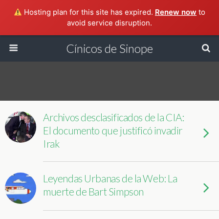
Hosting plan for this site has expired.
Renew now
to
avoid service disruption.
Cínicos de Sinope
Archivos desclasificados de la CIA:
El documento que justificó invadir
Irak
Leyendas Urbanas de la Web: La
muerte de Bart Simpson