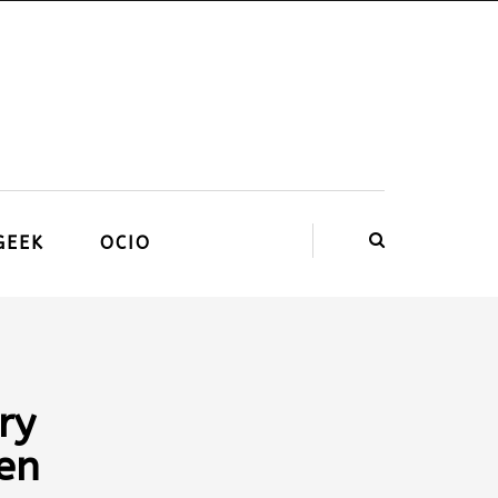
GEEK
OCIO
ry
 en