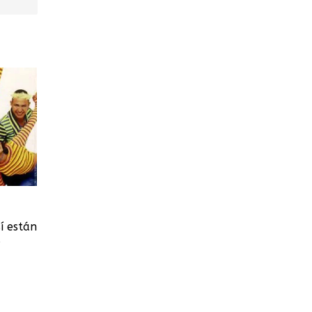
í están
s