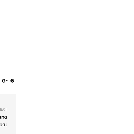
NEXT
una
bal