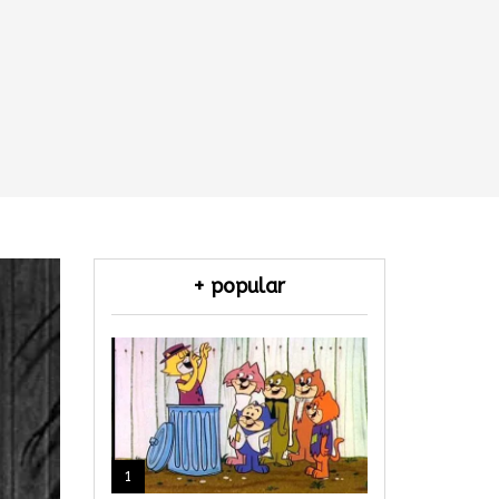
+ popular
1