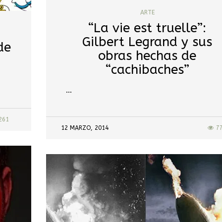
ARTE
“La vie est truelle”:
Gilbert Legrand y sus
de
obras hechas de
“cachibaches”
…
261
12 MARZO, 2014
7