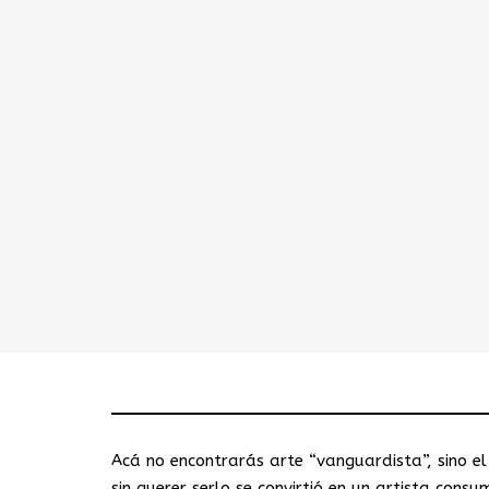
Acá no encontrarás arte “vanguardista”, sino el
sin querer serlo se convirtió en un artista cons