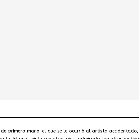
 de primera mano; el que se le ocurrió al artista accidentado,
umado. El arte, visto con otros ojos, admirado con otros motivo