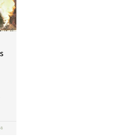
s
e
68