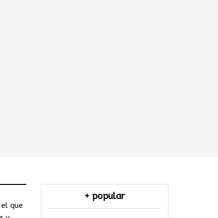
+ popular
 el que
s y