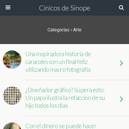
Cínicos de Sinope
Categorías ›
Arte
Una inspiradora historia de
caracoles con un final feliz
utilizando macro fotografía
¿Diseñador gráfico? Supera esto:
Un papa ilustra la refacción de su
hijo todos los días
Con el dinero se puede hacer