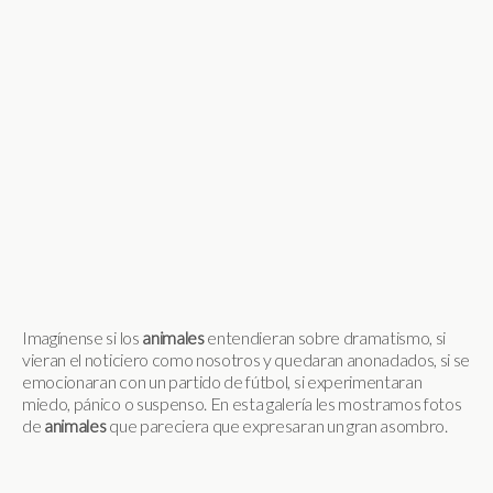
Imagínense si los
animales
entendieran sobre dramatismo, si
vieran el noticiero como nosotros y quedaran anonadados, si se
emocionaran con un partido de fútbol, si experimentaran
miedo, pánico o suspenso. En esta galería les mostramos fotos
de
animales
que pareciera que expresaran un gran asombro.