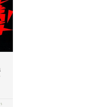
a
e
75