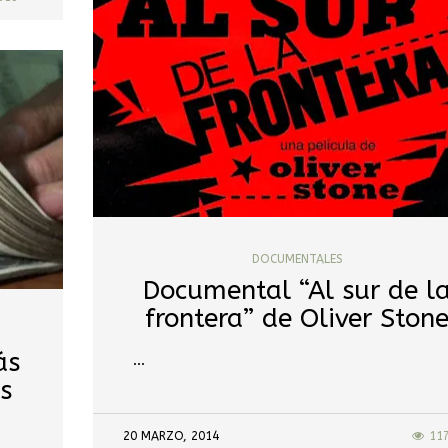
DOCUMENTALES
Documental “Al sur de l
frontera” de Oliver Ston
ás
…
s
20 MARZO, 2014
11