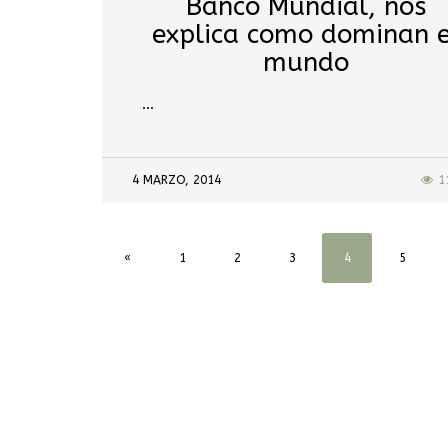
Banco Mundial, nos
explica como dominan e
mundo
…
4 MARZO, 2014
1
«
1
2
3
4
5