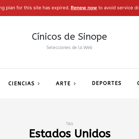
g plan for this site has expired.
Renew now
to avoid service di
Cínicos de Sinope
Selecciones de la Web
DEPORTES
CIENCIAS
ARTE
TAG
Estados Unidos