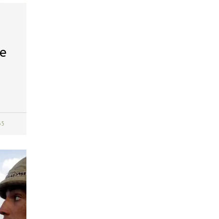
de
65