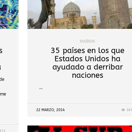
SUCESOS
s
35 países en los que
8
Estados Unidos ha
a
ayudado a derribar
naciones
 de
…
 me
22 MARZO, 2014
16
315