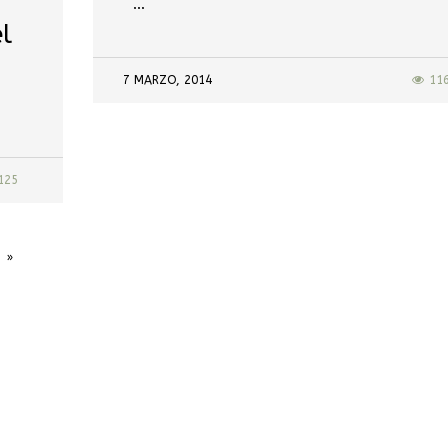
…
l
7 MARZO, 2014
11
125
»