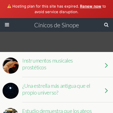
Hosting plan for this site has expired.
Renew now
to
avoid service disruption.
Cínicos de Sinope
Instrumentos musicales
prostéticos
¿Una estrella más antigua que el
propio universo?
Estudio demuestra que los ateos