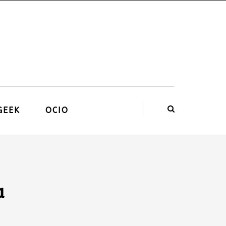
GEEK
OCIO
a