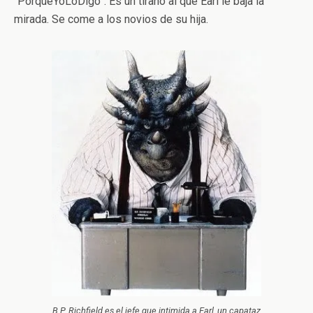
“PorqueYoLoDigo”. Es un tirano al que Earl le baja la
mirada. Se come a los novios de su hija.
B.P. Richfield es el jefe que intimida a Earl, un capataz