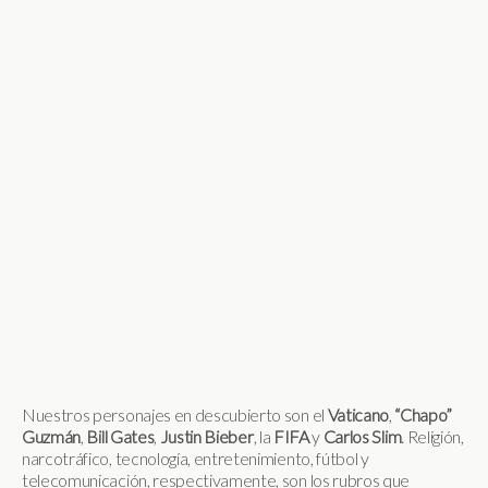
Nuestros personajes en descubierto son el
Vaticano
,
“Chapo”
Guzmán
,
Bill
Gates
,
Justin
Bieber
, la
FIFA
y
Carlos Slim
. Religión,
narcotráfico, tecnología, entretenimiento, fútbol y
telecomunicación, respectivamente, son los rubros que