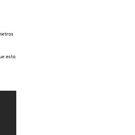
metros
que esta