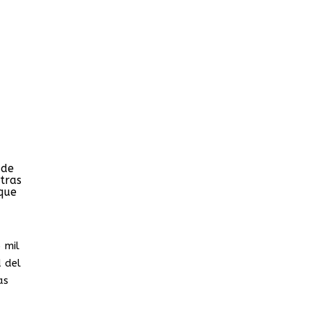
 de
tras
que
 mil
 del
as