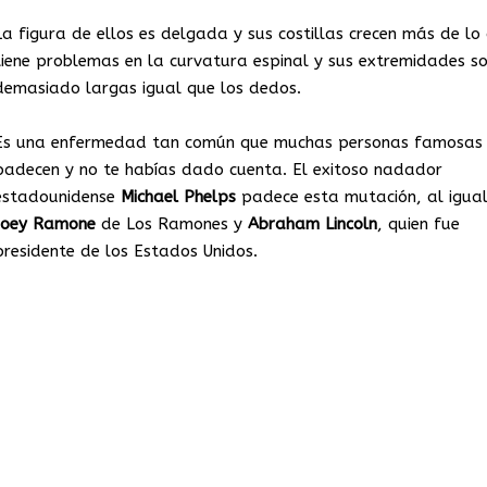
La figura de ellos es delgada y sus costillas crecen más de lo
tiene problemas en la curvatura espinal y sus extremidades s
demasiado largas igual que los dedos.
Es una enfermedad tan común que muchas personas famosas 
padecen y no te habías dado cuenta. El exitoso nadador
estadounidense
Michael
Phelps
padece esta mutación, al igua
Joey
Ramone
de Los Ramones y
Abraham
Lincoln
, quien fue
presidente de los Estados Unidos.