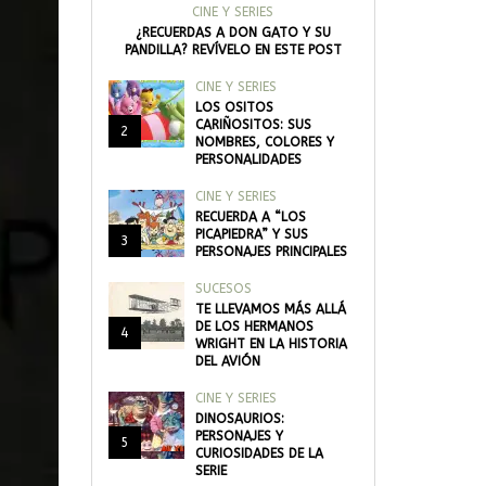
CINE Y SERIES
¿RECUERDAS A DON GATO Y SU
PANDILLA? REVÍVELO EN ESTE POST
CINE Y SERIES
LOS OSITOS
CARIÑOSITOS: SUS
2
NOMBRES, COLORES Y
PERSONALIDADES
CINE Y SERIES
RECUERDA A “LOS
PICAPIEDRA” Y SUS
3
PERSONAJES PRINCIPALES
SUCESOS
TE LLEVAMOS MÁS ALLÁ
DE LOS HERMANOS
4
WRIGHT EN LA HISTORIA
DEL AVIÓN
CINE Y SERIES
DINOSAURIOS:
PERSONAJES Y
5
CURIOSIDADES DE LA
SERIE