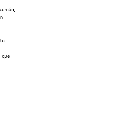
 común,
on
la
l que