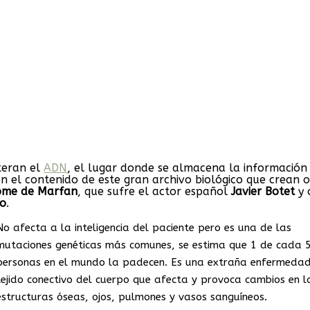
teran el
ADN
, el lugar donde se almacena la información
n el contenido de este gran archivo biológico que crean o
ome de Marfan
, que sufre el actor español
Javier
Botet
y 
ro
.
No afecta a la inteligencia del paciente pero es una de las
mutaciones genéticas más comunes, se estima que 1 de cada 5
personas en el mundo la padecen. Es una extraña enfermedad
tejido conectivo del cuerpo que afecta y provoca cambios en l
estructuras óseas, ojos, pulmones y vasos sanguíneos.