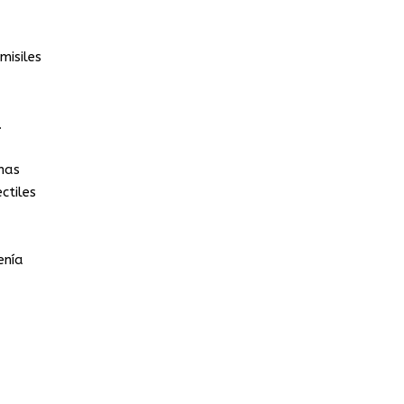
misiles
.
nas
ctiles
enía