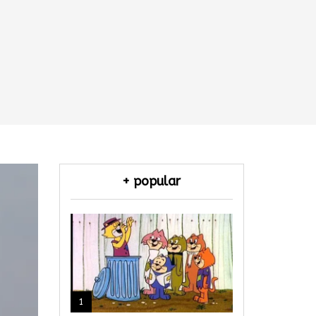
+ popular
1