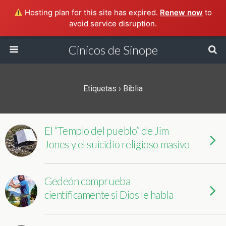
Hosting plan for this site has expired.
Renew now
to
avoid service disruption.
Cínicos de Sinope
Etiquetas › Biblia
El “Templo del pueblo” de Jim
Jones y el suicidio religioso masivo
Gedeón comprueba
científicamente si Dios le habla