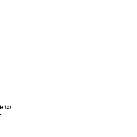
de los
y