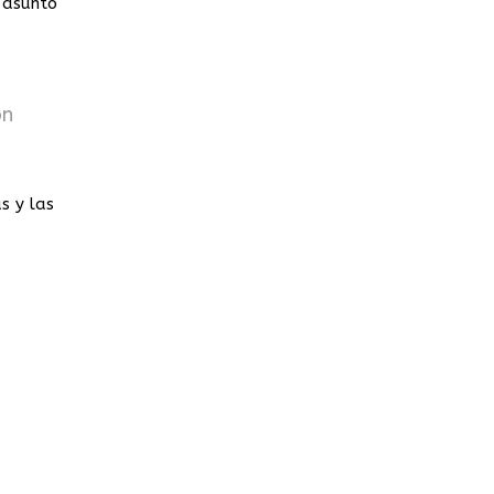
 asunto
on
as y las