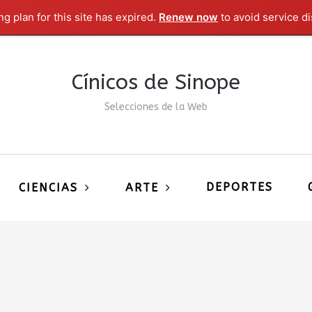
g plan for this site has expired.
Renew now
to avoid service di
Cínicos de Sinope
Selecciones de la Web
DEPORTES
CIENCIAS
ARTE