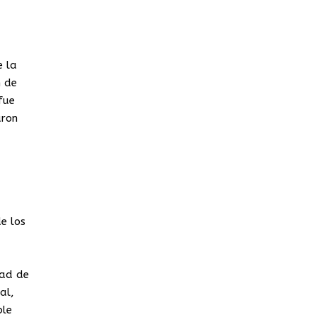
e la
n de
fue
aron
e los
tad de
al,
ble