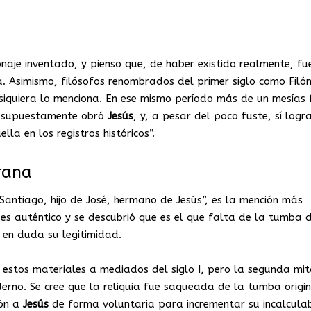
naje inventado, y pienso que, de haber existido realmente, fu
a. Asimismo, filósofos renombrados del primer siglo como Filó
 siquiera lo menciona. En ese mismo período más de un mesías 
ue supuestamente obró
Jesús
, y, a pesar del poco fuste, sí logr
la en los registros históricos”.
rana
Santiago, hijo de José, hermano de Jesús”, es la mención más
o
es auténtico y se descubrió que es el que falta de la tumba d
 en duda su legitimidad.
an estos materiales a mediados del siglo I, pero la segunda mi
erno. Se cree que la reliquia fue saqueada de la tumba origin
ión a
Jesús
de forma voluntaria para incrementar su incalcula