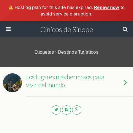
Hosting plan for this site has expired.
Renew now
to
avoid service disruption.
Cínicos de Sinope
Etiquetas › Destinos Turísticos
Los lugares más hermosos para
vivir del mundo