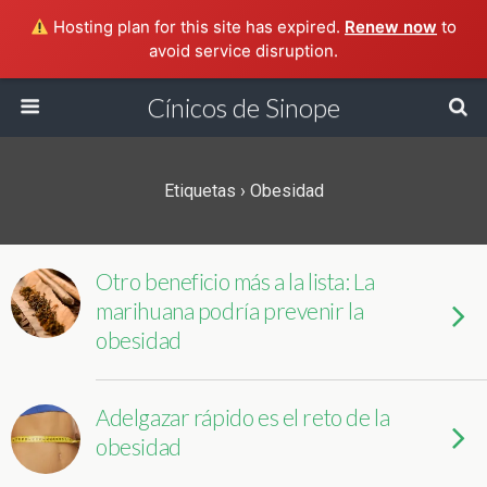
Hosting plan for this site has expired.
Renew now
to
avoid service disruption.
Cínicos de Sinope
Etiquetas › Obesidad
Otro beneficio más a la lista: La
marihuana podría prevenir la
obesidad
Adelgazar rápido es el reto de la
obesidad