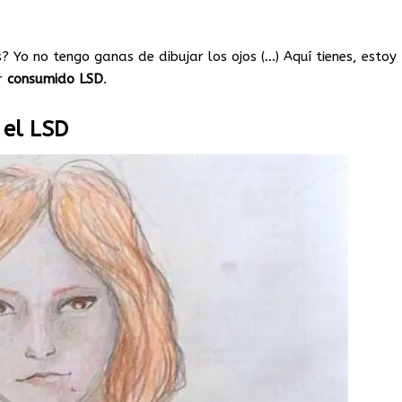
s? Yo no tengo ganas de dibujar los ojos (…) Aquí tienes, estoy
er
consumido
LSD
.
 el LSD