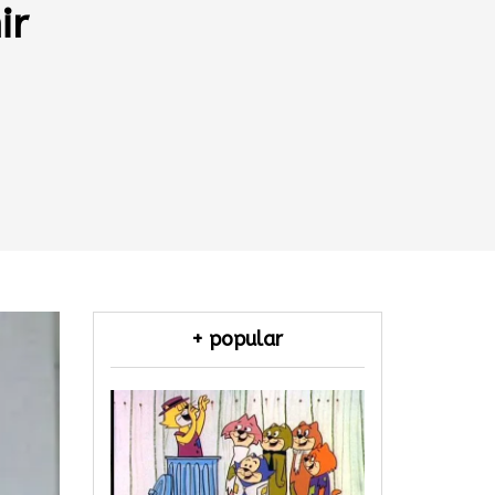
ir
+ popular