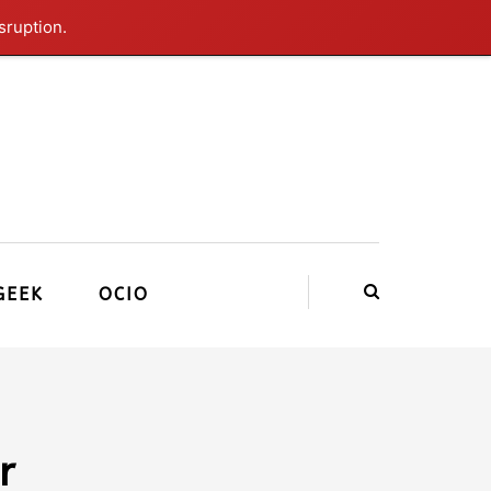
sruption.
GEEK
OCIO
r