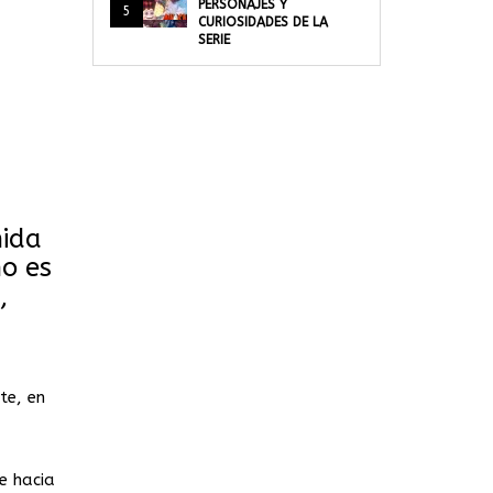
PERSONAJES Y
5
CURIOSIDADES DE LA
SERIE
nida
no es
,
te, en
e hacia