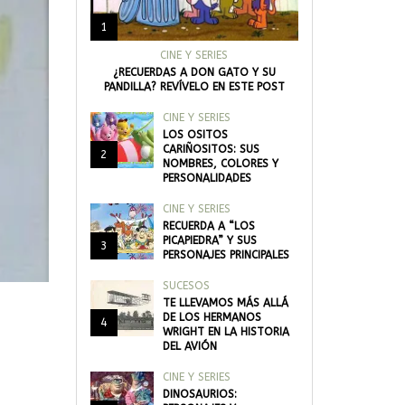
1
CINE Y SERIES
¿RECUERDAS A DON GATO Y SU
PANDILLA? REVÍVELO EN ESTE POST
CINE Y SERIES
LOS OSITOS
CARIÑOSITOS: SUS
2
NOMBRES, COLORES Y
PERSONALIDADES
CINE Y SERIES
RECUERDA A “LOS
PICAPIEDRA” Y SUS
3
PERSONAJES PRINCIPALES
SUCESOS
TE LLEVAMOS MÁS ALLÁ
DE LOS HERMANOS
4
WRIGHT EN LA HISTORIA
DEL AVIÓN
CINE Y SERIES
DINOSAURIOS: