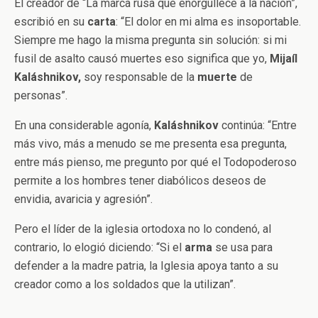
El creador de “La marca rusa que enorgullece a la nación”,
escribió en su
carta
: “El dolor en mi alma es insoportable.
Siempre me hago la misma pregunta sin solución: si mi
fusil de asalto causó muertes eso significa que yo,
Mijaíl
Kaláshnikov,
soy responsable de la
muerte
de
personas”.
En una considerable agonía,
Kaláshnikov
continúa: “Entre
más vivo, más a menudo se me presenta esa pregunta,
entre más pienso, me pregunto por qué el Todopoderoso
permite a los hombres tener diabólicos deseos de
envidia, avaricia y agresión”.
Pero el líder de la iglesia ortodoxa no lo condenó, al
contrario, lo elogió diciendo: “Si el
arma
se usa para
defender a la madre patria, la Iglesia apoya tanto a su
creador como a los soldados que la utilizan”.