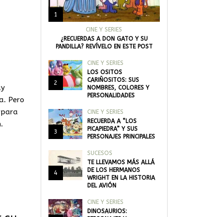
1
CINE Y SERIES
¿RECUERDAS A DON GATO Y SU
PANDILLA? REVÍVELO EN ESTE POST
CINE Y SERIES
LOS OSITOS
CARIÑOSITOS: SUS
2
uy
NOMBRES, COLORES Y
PERSONALIDADES
a. Pero
 para
CINE Y SERIES
RECUERDA A “LOS
.
PICAPIEDRA” Y SUS
3
PERSONAJES PRINCIPALES
SUCESOS
TE LLEVAMOS MÁS ALLÁ
DE LOS HERMANOS
4
WRIGHT EN LA HISTORIA
DEL AVIÓN
CINE Y SERIES
DINOSAURIOS: