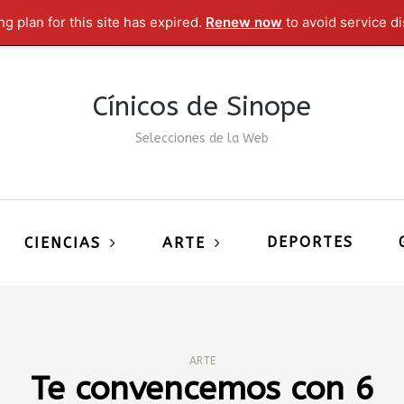
g plan for this site has expired.
Renew now
to avoid service di
Cínicos de Sinope
Selecciones de la Web
DEPORTES
CIENCIAS
ARTE
ARTE
Te convencemos con 6