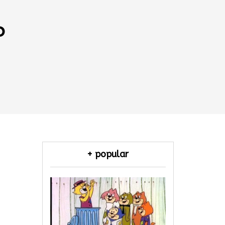
o
+ popular