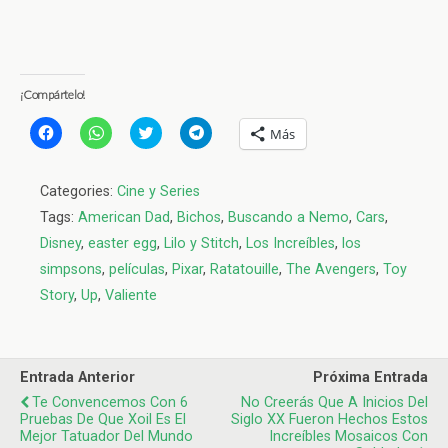
¡Compártelo!
H
H
H
H
Más
a
a
a
a
z
z
z
z
c
c
c
c
l
l
l
l
Categories:
Cine y Series
i
i
i
i
c
c
c
c
Tags:
American Dad
,
Bichos
,
Buscando a Nemo
,
Cars
,
p
p
p
p
a
a
a
a
Disney
,
easter egg
,
Lilo y Stitch
,
Los Increíbles
,
los
r
r
r
r
a
a
a
a
simpsons
,
películas
,
Pixar
,
Ratatouille
,
The Avengers
,
Toy
c
c
c
c
o
o
o
o
Story
,
Up
,
Valiente
m
m
m
m
p
p
p
p
a
a
a
a
r
r
r
r
t
t
t
t
i
i
i
i
r
r
r
r
Entrada Anterior
Próxima Entrada
e
e
e
e
Te Convencemos Con 6
n
n
n
n
No Creerás Que A Inicios Del
F
W
T
T
Pruebas De Que Xoil Es El
Siglo XX Fueron Hechos Estos
a
h
w
e
Mejor Tatuador Del Mundo
Increíbles Mosaicos Con
c
a
i
l