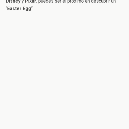
Disney
y
Pixar
, puedes ser el próximo en descubrir un
“
Easter
Egg
“.