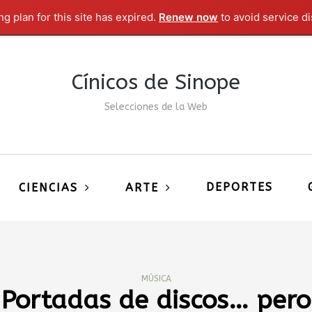
g plan for this site has expired.
Renew now
to avoid service di
Cínicos de Sinope
Selecciones de la Web
DEPORTES
CIENCIAS
ARTE
MÚSICA
Portadas de discos… pero