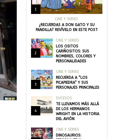
1
CINE Y SERIES
¿RECUERDAS A DON GATO Y SU
PANDILLA? REVÍVELO EN ESTE POST
CINE Y SERIES
LOS OSITOS
CARIÑOSITOS: SUS
2
NOMBRES, COLORES Y
PERSONALIDADES
CINE Y SERIES
RECUERDA A “LOS
PICAPIEDRA” Y SUS
3
PERSONAJES PRINCIPALES
SUCESOS
TE LLEVAMOS MÁS ALLÁ
DE LOS HERMANOS
4
WRIGHT EN LA HISTORIA
DEL AVIÓN
CINE Y SERIES
DINOSAURIOS: