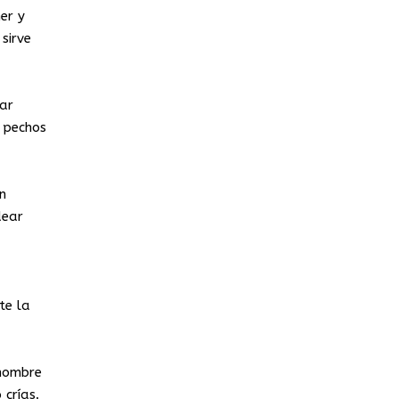
er y
sirve
gar
s pechos
n
dear
te la
hombre
 crías.