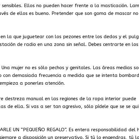
nsibles. Ellos no pueden hacer frente a la masticación. Lam
vés de ellos es bueno. Pretender que son goma de mascar no 
n la que juguetear con los pezones entre los dedos y el pul
tación de radio en una zona sin señal. Debes centrarte en lo
a mujer no es sólo pechos y genitales. Las áreas medias so
do con demasiada frecuencia a medida que se intenta bombar
 empieza a ponerles atención.
 destreza manual en las regiones de la ropa interior puede
 de ella. Si vas a ser tan agresivo, sólo pídele que se se qui
JARLE UN “PEQUEÑO REGALO”. Es entera responsabilidad del 
siempre a disposición un preservativo. Si tú lo engendras, tú lo