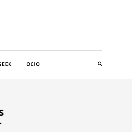
GEEK
OCIO
s
–