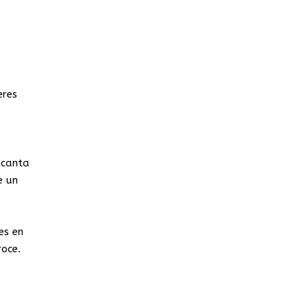
eres
ncanta
e un
es en
roce.