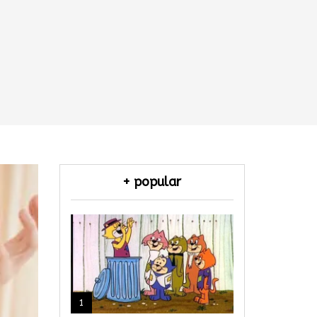
+ popular
1