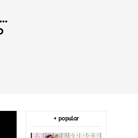
a…
o
+ popular