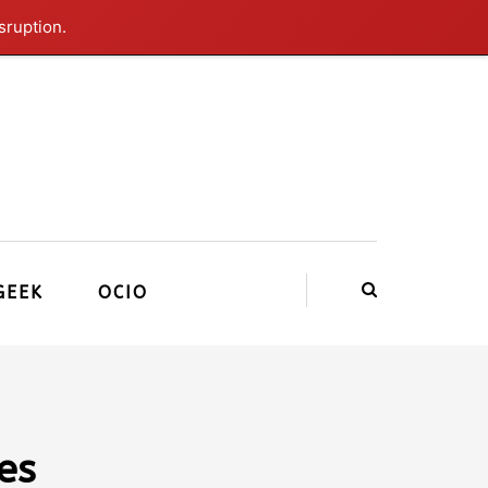
sruption.
GEEK
OCIO
es