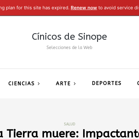
g plan for this site has expired.
Renew now
to avoid service di
Cínicos de Sinope
Selecciones de la Web
DEPORTES
CIENCIAS
ARTE
SALUD
a Tierra muere: Impactant