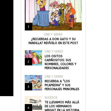
1
CINE Y SERIES
¿RECUERDAS A DON GATO Y SU
PANDILLA? REVÍVELO EN ESTE POST
CINE Y SERIES
LOS OSITOS
CARIÑOSITOS: SUS
2
NOMBRES, COLORES Y
PERSONALIDADES
CINE Y SERIES
RECUERDA A “LOS
PICAPIEDRA” Y SUS
3
PERSONAJES PRINCIPALES
SUCESOS
TE LLEVAMOS MÁS ALLÁ
DE LOS HERMANOS
4
WRIGHT EN LA HISTORIA