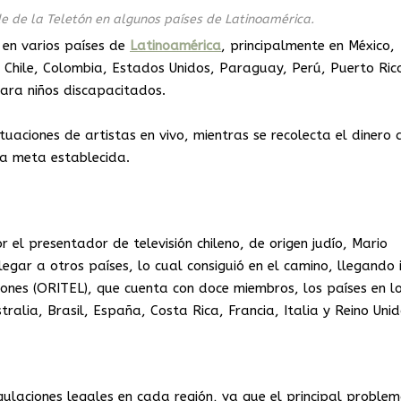
de de la Teletón en algunos países de Latinoamérica.
 en varios países de
Latinoamérica
, principalmente en México,
Chile, Colombia, Estados Unidos, Paraguay, Perú, Puerto Ric
para niños discapacitados.
tuaciones de artistas en vivo, mientras se recolecta el dinero 
a meta establecida.
or el presentador de televisión chileno, de origen judío, Mario
llegar a otros países, lo cual consiguió en el camino, llegando 
tones (ORITEL), que cuenta con doce miembros, los países en l
alia, Brasil, España, Costa Rica, Francia, Italia y Reino Unid
ulaciones legales en cada región, ya que el principal problem