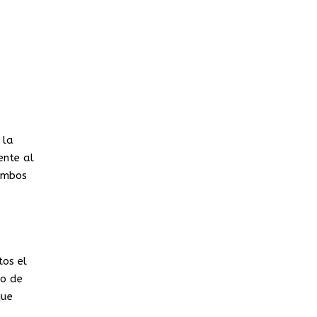
 la
ente al
 ambos
tos el
ho de
que