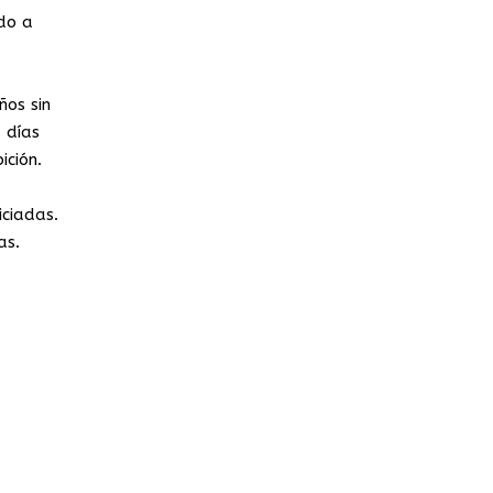
ndo a
ños sin
 días
ición.
iciadas.
as.