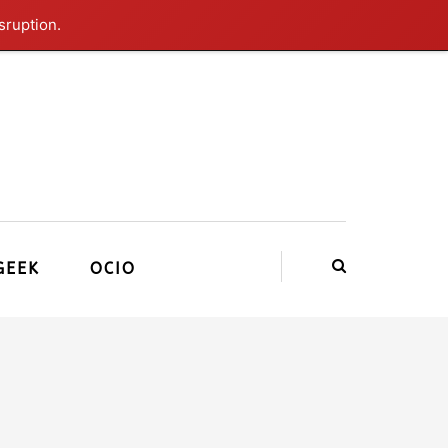
sruption.
GEEK
OCIO