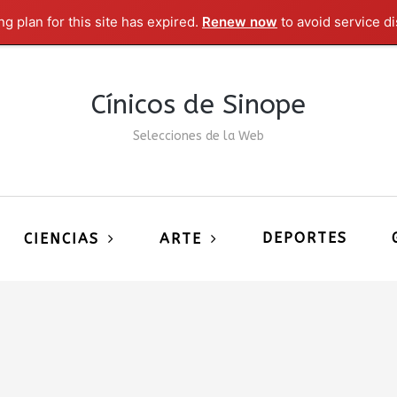
g plan for this site has expired.
Renew now
to avoid service di
Cínicos de Sinope
Selecciones de la Web
DEPORTES
CIENCIAS
ARTE