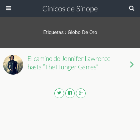
Cínicos de Sinope
Etiquetas › Globo De Oro
El camino de Jennifer Lawrence
hasta “The Hunger Games”