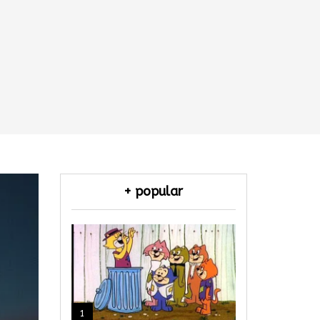
+ popular
1