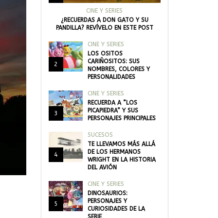
CINE Y SERIES
¿RECUERDAS A DON GATO Y SU
PANDILLA? REVÍVELO EN ESTE POST
CINE Y SERIES
LOS OSITOS
CARIÑOSITOS: SUS
2
NOMBRES, COLORES Y
PERSONALIDADES
CINE Y SERIES
RECUERDA A “LOS
PICAPIEDRA” Y SUS
3
PERSONAJES PRINCIPALES
SUCESOS
TE LLEVAMOS MÁS ALLÁ
DE LOS HERMANOS
4
WRIGHT EN LA HISTORIA
DEL AVIÓN
CINE Y SERIES
DINOSAURIOS:
PERSONAJES Y
5
CURIOSIDADES DE LA
SERIE