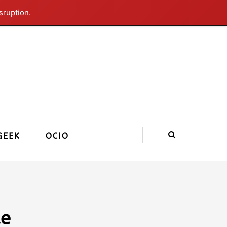
sruption.
GEEK
OCIO
de