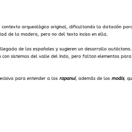
su contexto arqueológico original, dificultando la datación por
ad de la madera, pero no del texto inciso en ella.
a llegada de los españoles y sugieren un desarrollo autóctono
en con sistemas del valle del Indo, pero faltan elementos para
decisiva para entender a los
rapanui
,
además de los
moáis
, q