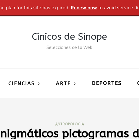
g plan for this site has expired.
Renew now
to avoid service di
Cínicos de Sinope
Selecciones de la Web
DEPORTES
CIENCIAS
ARTE
ANTROPOLOGÍA
nigmáticos pictogramas 