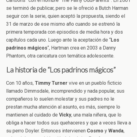
Cartoons” con el nombre “The Fairly OddParents”. En 2001
se terminó de publicar, pero se le ofreció a Butch Harman
seguir con la serie, quien aceptó la propuesta, siendo el
31 de marzo de ese mismo año cuando se estrenó la
primera temporada con episodios de media hora y dos
capítulos cada uno. Luego ante la aceptación de “
Los
padrinos mágicos
“, Hartman crea en 2003 a Danny
Phantom, otra caricatura con temática adolescente.
La historia de “Los padrinos mágicos”
Con 10 años,
Timmy
Turner
vive en un pueblo ficticio
llamado Dimmsdale, incomprendido y nada popular, sus
compañeros lo suelen molestar y sus padres no le
prestan mucha atención al asunto, es más, siempre lo
mantienen al cuidado de
Vicky
, una mala niñera, que lo
obliga a hacer todos sus quehaceres y que a veces lleva a
su perro Doyler. Entonces intervienen
Cosmo
y
Wanda
,