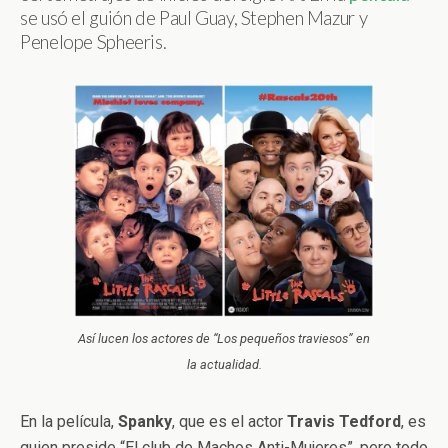
se usó el guión de Paul Guay, Stephen Mazur y
Penelope Spheeris.
Así lucen los actores de “Los pequeños traviesos” en
la actualidad.
En la película,
Spanky
, que es el actor
Travis
Tedford
, es
quien preside “El club de Machos Anti-Mujeres”, pero todo