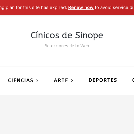
g plan for this site has expired.
Renew now
to avoid service di
Cínicos de Sinope
Selecciones de la Web
DEPORTES
CIENCIAS
ARTE