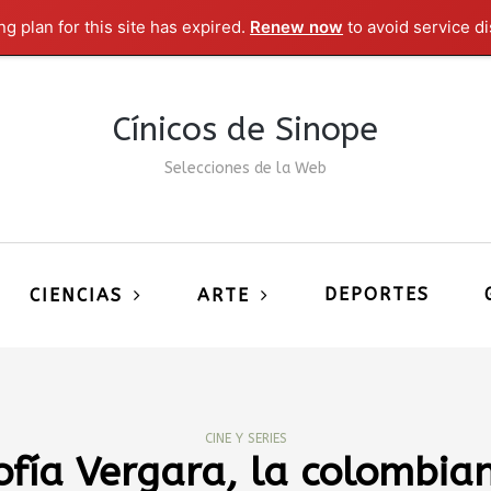
g plan for this site has expired.
Renew now
to avoid service di
Cínicos de Sinope
Selecciones de la Web
DEPORTES
CIENCIAS
ARTE
CINE Y SERIES
ofía Vergara, la colombia