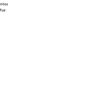
entos
 fue