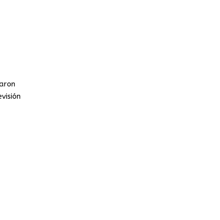
raron
visión