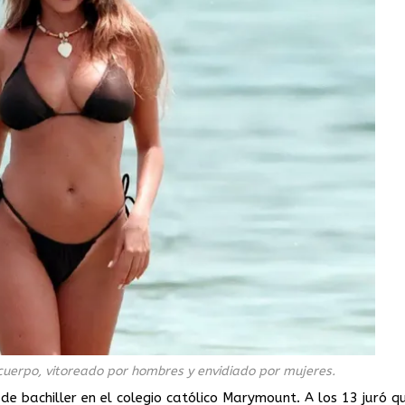
 cuerpo, vitoreado por hombres y envidiado por mujeres.
e bachiller en el colegio católico Marymount. A los 13 juró q