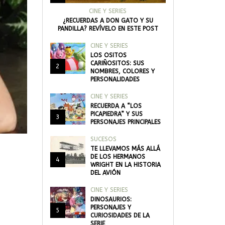
CINE Y SERIES
¿RECUERDAS A DON GATO Y SU
PANDILLA? REVÍVELO EN ESTE POST
CINE Y SERIES
LOS OSITOS
CARIÑOSITOS: SUS
2
NOMBRES, COLORES Y
PERSONALIDADES
CINE Y SERIES
RECUERDA A “LOS
PICAPIEDRA” Y SUS
3
PERSONAJES PRINCIPALES
SUCESOS
TE LLEVAMOS MÁS ALLÁ
DE LOS HERMANOS
4
WRIGHT EN LA HISTORIA
DEL AVIÓN
CINE Y SERIES
DINOSAURIOS:
PERSONAJES Y
5
CURIOSIDADES DE LA
SERIE