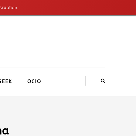
sruption.
GEEK
OCIO
na