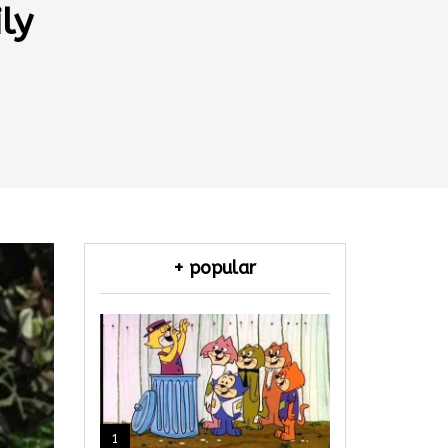
ly
+ popular
1