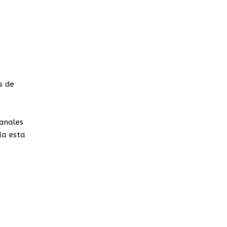
s de
canales
da esta