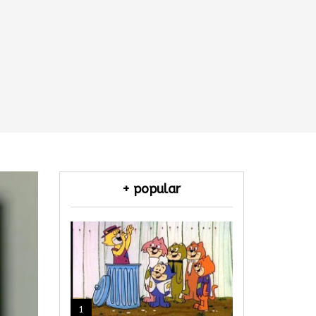
+ popular
1