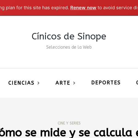
g plan for this site has expired.
Renew now
to avoid service di
Cínicos de Sinope
Selecciones de la Web
DEPORTES
CIENCIAS
ARTE
CINE Y SERIES
ómo se mide y se calcula 