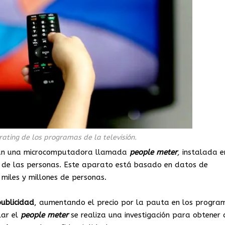
ating de los programas de la televisión.
izan una microcomputadora llamada
people
meter
,
instalada e
es de las personas. Este aparato está basado en datos de
miles y millones de personas.
ublicidad
, aumentando el precio por la pauta en los progra
lar el
people
meter
se realiza una investigación para obtener