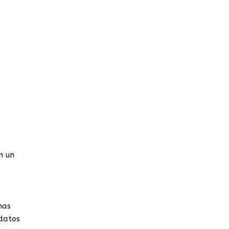
n un
mas
 datos