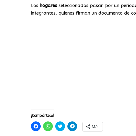
Los
hogares
seleccionados pasan por un período
integrantes, quienes firman un documento de con
¡Compártelo!
Haz
Haz
Haz
Haz
Más
clic
clic
clic
clic
para
para
para
para