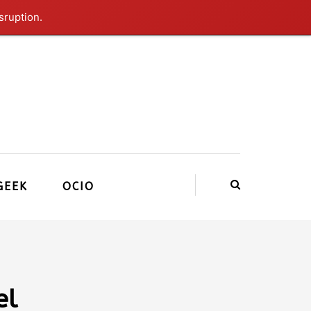
sruption.
GEEK
OCIO
el