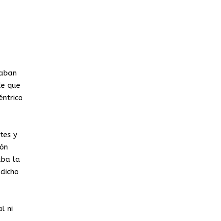
raban
de que
éntrico
tes y
dón
aba la
 dicho
l ni