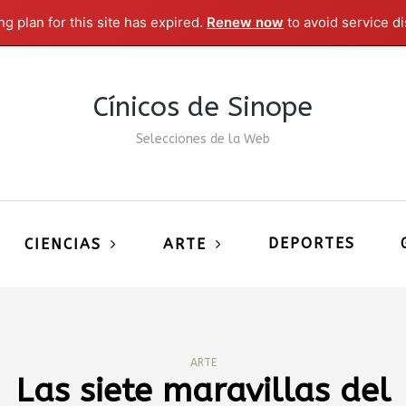
g plan for this site has expired.
Renew now
to avoid service di
Cínicos de Sinope
Selecciones de la Web
DEPORTES
CIENCIAS
ARTE
ARTE
Las siete maravillas del