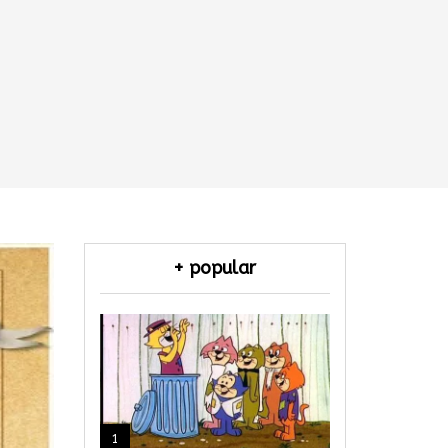
+ popular
1