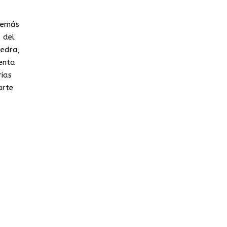
además
 del
iedra,
enta
rias
arte