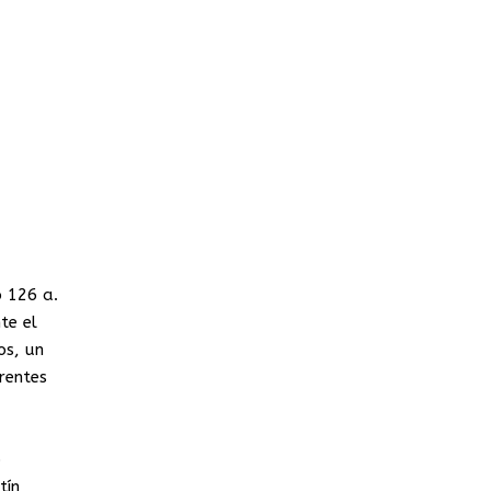
o 126 a.
te el
os, un
rentes
o
tín