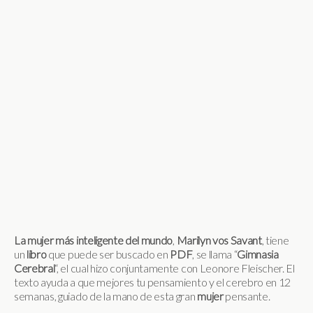
La mujer más inteligente del mundo
,
Marilyn vos Savant
, tiene
un
libro
que puede ser buscado en
PDF
, se llama “
Gimnasia
Cerebral
“, el cual hizo conjuntamente con Leonore Fleischer. El
texto ayuda a que mejores tu pensamiento y el cerebro en 12
semanas, guiado de la mano de esta gran
mujer
pensante.