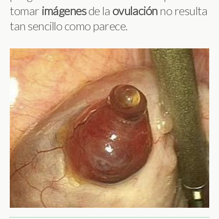
tomar
imágenes
de la
ovulación
no resulta
tan sencillo como parece.