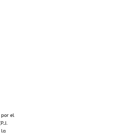
 por el
P.J.
 la