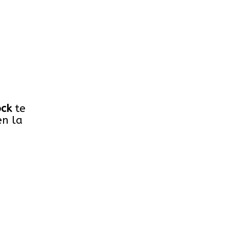
ock
te
n la