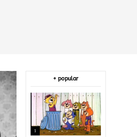
+ popular
1