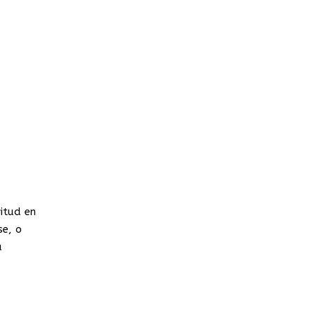
itud en
se, o
a