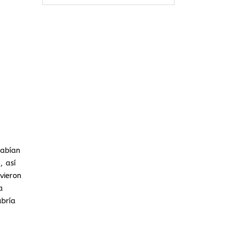
sabían
, así
vieron
a
bría