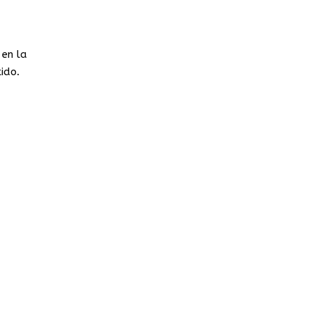
en la
ido.