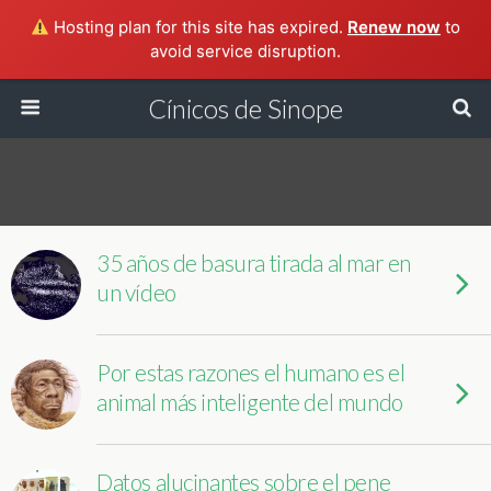
Hosting plan for this site has expired.
Renew now
to
avoid service disruption.
Cínicos de Sinope
35 años de basura tirada al mar en
un vídeo
Por estas razones el humano es el
animal más inteligente del mundo
Datos alucinantes sobre el pene