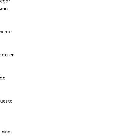
regar
isma
amente
tada en
ndo
puesto
 niños