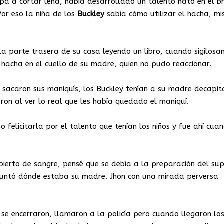
 a cortar leña, había desarrollado un talento nato en el b
or eso la niña de los
Buckley
sabía cómo utilizar el hacha, m
la parte trasera de su casa leyendo un libro, cuando sigilos
l hacha en el cuello de su madre, quien no pudo reaccionar.
s sacaron sus maniquís, los Buckley tenían a su madre decapi
aron al ver lo real que les había quedado el maniquí.
 felicitarla por el talento que tenían los niños y fue ahí cua
ierto de sangre, pensé que se debía a la preparación del su
reguntó dónde estaba su madre. Jhon con una mirada perversa
 se encerraron, llamaron a la policía pero cuando llegaron los