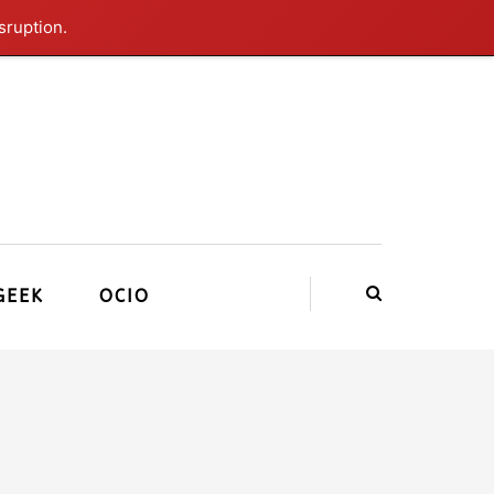
sruption.
GEEK
OCIO