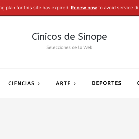
g plan for this site has expired.
Renew now
to avoid service di
Cínicos de Sinope
Selecciones de la Web
DEPORTES
CIENCIAS
ARTE