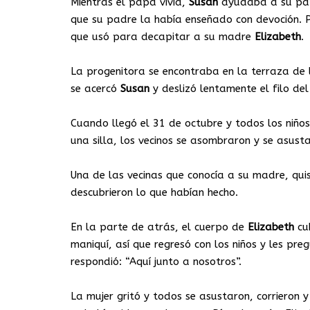
Mientras el papá vivía,
Susan
ayudaba a su papá
que su padre la había enseñado con devoción. P
que usó para decapitar a su madre
Elizabeth
.
La progenitora se encontraba en la terraza de 
se acercó
Susan
y deslizó lentamente el filo de
Cuando llegó el 31 de octubre y todos los niño
una silla, los vecinos se asombraron y se asust
Una de las vecinas que conocía a su madre, quiso
descubrieron lo que habían hecho.
En la parte de atrás, el cuerpo de
Elizabeth
cub
maniquí, así que regresó con los niños y les p
respondió: “Aquí junto a nosotros”.
La mujer gritó y todos se asustaron, corrieron y