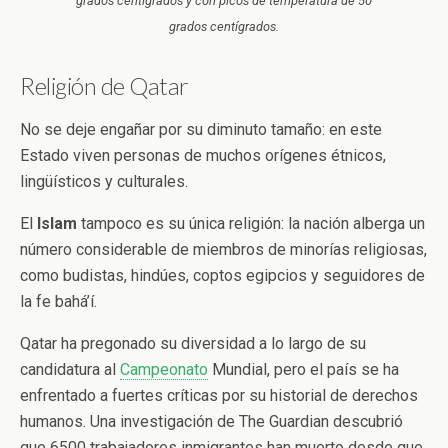
grados centígrados y con picos de temperatura de 50
grados centígrados.
Religión de Qatar
No se deje engañar por su diminuto tamaño: en este
Estado viven personas de muchos orígenes étnicos,
lingüísticos y culturales.
El
Islam
tampoco es su única religión: la nación alberga un
número considerable de miembros de minorías religiosas,
como budistas, hindúes, coptos egipcios y seguidores de
la fe bahá’í.
Qatar ha pregonado su diversidad a lo largo de su
candidatura al
Campeonato
Mundial, pero el país se ha
enfrentado a fuertes críticas por su historial de derechos
humanos. Una investigación de The Guardian descubrió
que 6500 trabajadores inmigrantes han muerto desde que