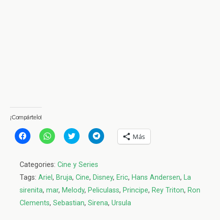
¡Compártelo!
H
H
H
H
Más
a
a
a
a
z
z
z
z
c
c
c
c
l
l
l
l
Categories:
Cine y Series
i
i
i
i
c
c
c
c
Tags:
Ariel
,
Bruja
,
Cine
,
Disney
,
Eric
,
Hans Andersen
,
La
p
p
p
p
a
a
a
a
sirenita
,
mar
,
Melody
,
Peliculass
,
Principe
,
Rey Triton
,
Ron
r
r
r
r
a
a
a
a
Clements
,
Sebastian
,
Sirena
,
Ursula
c
c
c
c
o
o
o
o
m
m
m
m